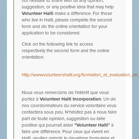
not hesitate to share with us any opinion,
suggestion, or any positive idea that may help
Volunteer Haiti
make a difference. For those
who live in Haiti, please complete the second
form and do the online orientation for your
application to be considered.
Click on the following link to access
respectively the second form and the online
orientation:
http://www.volunteershaiti.org/formation_et_evaluation_
Nous vous remercions de l'intérêt que vous
portez à
Volunteer Haiti Incorporation
. Un de
nos coordonnateurs du service volontaire vous
contactera sous peu. N'hésitez pas à nous faire
part de toute opinion, suggestion ou idée
positive qui pourrait aider
"Volunteer Haiti"
à
faire une différence. Pour ceux qui vivent en
Haïti, veuillez remplir le deuxième formulaire et