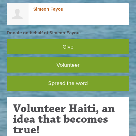
Simeon Fayou
Donate on behalf of Simeon Fayou:
Give
Volunteer
Spread the word
Volunteer Haiti, an
idea that becomes
true!