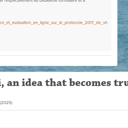
der respectivement au deuxième formulaire et à
ation_et_evaluation_en_ligne_sur_le_protocole_2017_de_vh
, an idea that becomes tr
d (2025)