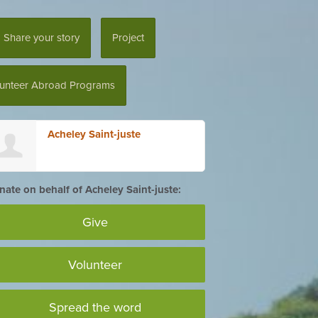
Share your story
Project
lunteer Abroad Programs
Acheley Saint-juste
ate on behalf of Acheley Saint-juste:
Give
Volunteer
Spread the word