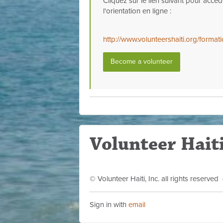
Cliquez sur le lien suivant pour accé
l'orientation en ligne :
http://www.volunteershaiti.org/form
Become a volunteer
Volunteer Haiti
© Volunteer Haiti, Inc. all rights reserve
Sign in with
email