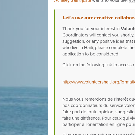
Acheley Saint-juste
wants to volunteer
9 ye
Let's use our creative collab
Thank you for your interest in
Volunt
Coordinators will contact you shortly.
suggestion, or any positive idea tha
who live in Haiti, please complete th
application to be considered.
Click on the following link to access 
http://www.volunteershaiti.org/form
Nous vous remercions de l'intérêt q
nos coordonnateurs du service volon
faire part de toute opinion, suggestio
faire une différence. Pour ceux qui viv
participer à l'orientation en ligne po