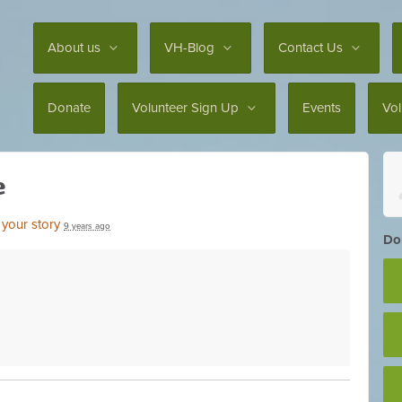
About us
VH-Blog
Contact Us
Donate
Volunteer Sign Up
Events
Vo
e
 your story
9 years ago
Don