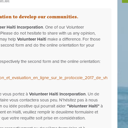
ars ago
oration to develop our communities.
eer Haiti Incorporation
. One of our Volunteer
 Please do not hesitate to share with us any opinion,
t may help
Volunteer Haiti
make a difference. For those
e second form and do the online orientation for your
respectively the second form and the online orientation:
ation_et_evaluation_en_ligne_sur_le_protocole_2017_de_vh
ue vous portez à
Volunteer Haiti Incorporation
. Un de
taire vous contactera sous peu. N'hésitez pas à nous
n ou idée positive qui pourrait aider
"Volunteer Haiti"
à
ent en Haïti, veuillez remplir le deuxième formulaire et
ur que votre requête soit prise en considération.