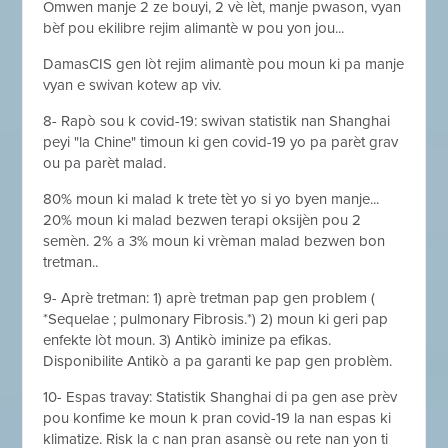
Omwen manje 2 ze bouyi, 2 vè lèt, manje pwason, vyan
bèf pou ekilibre rejim alimantè w pou yon jou...
DamasCIS gen lòt rejim alimantè pou moun ki pa manje
vyan e swivan kotew ap viv.
8- Rapò sou k covid-19: swivan statistik nan Shanghai
peyi "la Chine" timoun ki gen covid-19 yo pa parèt grav
ou pa parèt malad.
80% moun ki malad k trete tèt yo si yo byen manje...
20% moun ki malad bezwen terapi oksijèn pou 2
semèn. 2% a 3% moun ki vrèman malad bezwen bon
tretman..
9- Aprè tretman: 1) aprè tretman pap gen problem (
*Sequelae ; pulmonary Fibrosis.*) 2) moun ki geri pap
enfekte lòt moun. 3) Antikò iminize pa efikas.
Disponibilite Antikò a pa garanti ke pap gen problèm.
10- Espas travay: Statistik Shanghai di pa gen ase prèv
pou konfime ke moun k pran covid-19 la nan espas ki
klimatize. Risk la c nan pran asansè ou rete nan yon ti