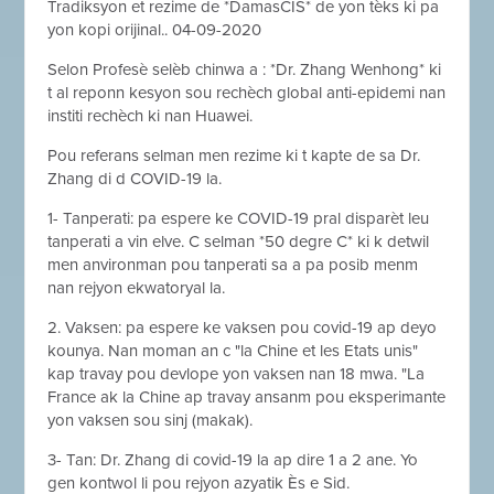
Tradiksyon et rezime de *DamasCIS* de yon tèks ki pa
yon kopi orijinal.. 04-09-2020
Selon Profesè selèb chinwa a : *Dr. Zhang We
nhong* ki
t al reponn kesyon sou rechèch global anti-epidemi nan
institi rechèch ki nan Huawei.
Pou referans selman men rezime ki t kapte de sa Dr.
Zhang di d COVID-19 la.
1- Tanperati: pa espere ke COVID-19 pral disparèt leu
tanperati a vin elve. C selman *50 degre C* ki k detwil
men anvironman pou tanperati sa a pa posib menm
nan rejyon ekwatoryal la.
2. Vaksen: pa espere ke vaksen pou covid-19 ap deyo
kounya. Nan moman an c "la Chine et les Etats unis"
kap travay pou devlope yon vaksen nan 18 mwa. "La
France ak la Chine ap travay ansanm pou eksperimante
yon vaksen sou sinj (makak).
3- Tan: Dr. Zhang di covid-19 la ap dire 1 a 2 ane. Yo
gen kontwol li pou rejyon azyatik Ès e Sid.