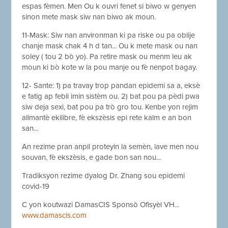
espas fèmen. Men Ou k ouvri fenet si biwo w genyen
sinon mete mask siw nan biwo ak moun.
11-Mask: Siw nan anvironman ki pa riske ou pa oblije
chanje mask chak 4 h d tan... Ou k mete mask ou nan
soley ( tou 2 bò yo). Pa retire mask ou menm leu ak
moun ki bò kote w la pou manje ou fè nenpot bagay.
12- Sante: 1) pa travay trop pandan epidemi sa a, eksè
e fatig ap febli imin sistèm ou. 2) bat pou pa pèdi pwa
siw deja sexi, bat pou pa trò gro tou. Kenbe yon rejim
alimantè ekilibre, fè ekszèsis epi rete kalm e an bon
san...
An rezime pran anpil proteyin la semèn, lave men nou
souvan, fè ekszèsis, e gade bon san nou...
Tradiksyon rezime dyalog Dr. Zhang sou epidemi
covid-19
C yon koutwazi DamasCIS Sponsò Ofisyèl VH...
www.damascis.com