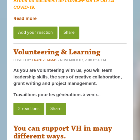
Extrait du document de L'UNICEF sur LE OU LA
COVID-19.
Read more
Add your reaction
Share
Volunteering & Learning
POSTED BY
FRANTZ DAMAS
· NOVEMBER 07, 2018 11:56 PM
As you are volunteering with us, you will learn
leadership skills, the sens of creative collaboration,
grant writing and project management.
Travaillons pour les générations à venir...
2 reactions
Share
You can support VH in many
different ways.