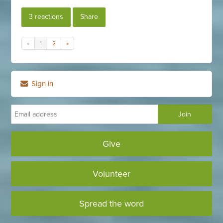
3 reactions
Share
«
1
2
»
Sign in
Give
Volunteer
Spread the word