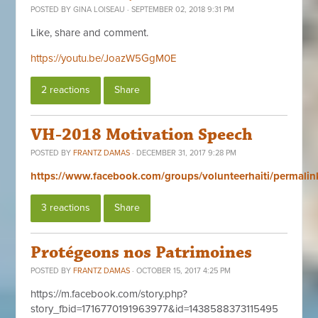
POSTED BY
GINA LOISEAU
· SEPTEMBER 02, 2018 9:31 PM
Like, share and comment.
https://youtu.be/JoazW5GgM0E
2 reactions
Share
VH-2018 Motivation Speech
POSTED BY
FRANTZ DAMAS
· DECEMBER 31, 2017 9:28 PM
https://www.facebook.com/groups/volunteerhaiti/permal
3 reactions
Share
Protégeons nos Patrimoines
POSTED BY
FRANTZ DAMAS
· OCTOBER 15, 2017 4:25 PM
https://m.facebook.com/story.php?
story_fbid=1716770191963977&id=1438588373115495