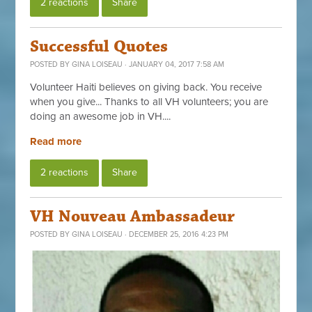
2 reactions
Share
Successful Quotes
POSTED BY
GINA LOISEAU
· JANUARY 04, 2017 7:58 AM
Volunteer Haiti believes on giving back. You receive
when you give... Thanks to all VH volunteers; you are
doing an awesome job in VH....
Read more
2 reactions
Share
VH Nouveau Ambassadeur
POSTED BY
GINA LOISEAU
· DECEMBER 25, 2016 4:23 PM